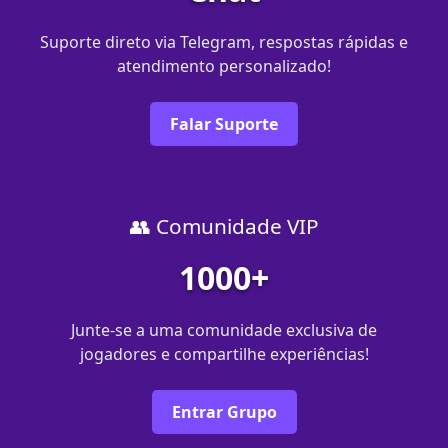
Suporte direto via Telegram, respostas rápidas e
atendimento personalizado!
Falar Suporte
👥 Comunidade VIP
1000+
Junte-se a uma comunidade exclusiva de
jogadores e compartilhe experiências!
Entrar Grupo