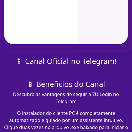
📱 Canal Oficial no Telegram!
📱 Benefícios do Canal
Descubra as vantagens de seguir a 7U Login no
Telegram
O instalador do cliente PC é completamente
automatizado e guiado por um assistente intuitivo.
Clique duas vezes no arquivo .exe baixado para iniciar o