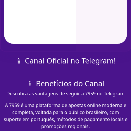
📱 Canal Oficial no Telegram!
📱 Benefícios do Canal
Descubra as vantagens de seguir a 7959 no Telegram
A 7959 é uma plataforma de apostas online moderna e
completa, voltada para o público brasileiro, com
suporte em português, métodos de pagamento locais e
promoções regionais.