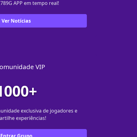
 789G APP em tempo real!
Ver Notícias
Comunidade VIP
1000+
unidade exclusiva de jogadores e
rtilhe experiências!
Entrar Grupo