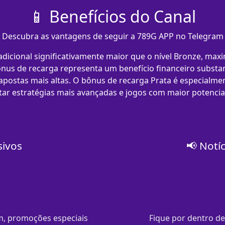
📱 Benefícios do Canal
Descubra as vantagens de seguir a 789G APP no Telegram
adicional significativamente maior que o nível Bronze, ma
nus de recarga representa um benefício financeiro substa
apostas mais altas. O bônus de recarga Prata é especialme
ar estratégias mais avançadas e jogos com maior potencia
sivos
📢 Notí
m, promoções especiais
Fique por dentro d