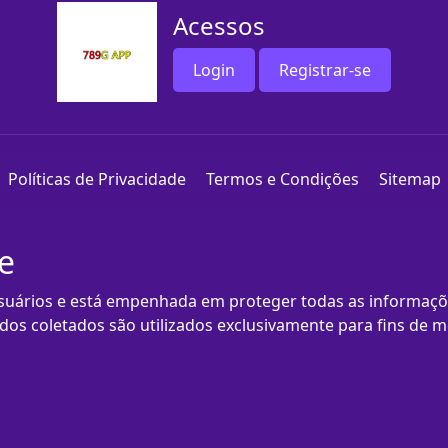
Acessos
Login
Registrar-se
Políticas de Privacidade
Termos e Condições
Sitemap
de
usuários e está empenhada em proteger todas as informaçõ
os coletados são utilizados exclusivamente para fins de m