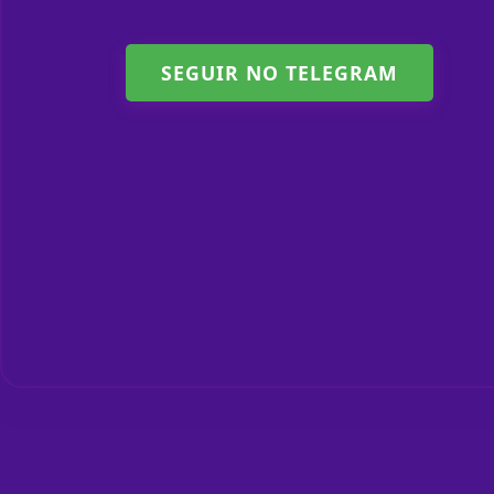
SEGUIR NO TELEGRAM