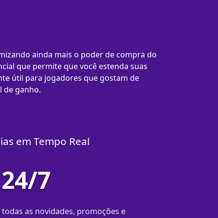
ximizando ainda mais o poder de compra do
ncial que permite que você estenda suas
nte útil para jogadores que gostam de
l de ganho.
cias em Tempo Real
24/7
e todas as novidades, promoções e