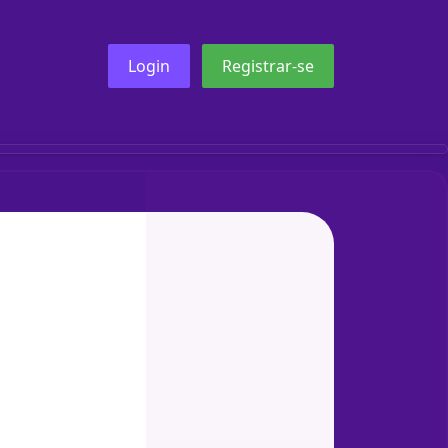
Login
Registrar-se