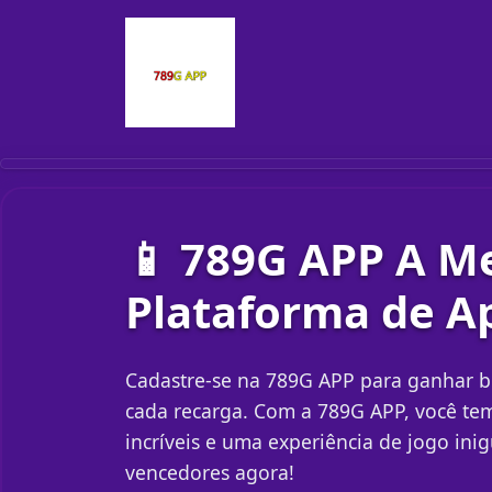
📱 789G APP A M
Plataforma de A
Cadastre-se na 789G APP para ganhar b
cada recarga. Com a 789G APP, você te
incríveis e uma experiência de jogo inig
vencedores agora!