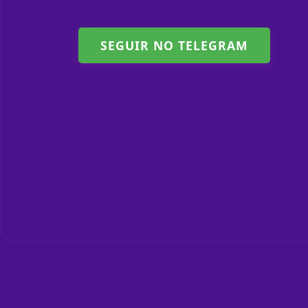
SEGUIR NO TELEGRAM