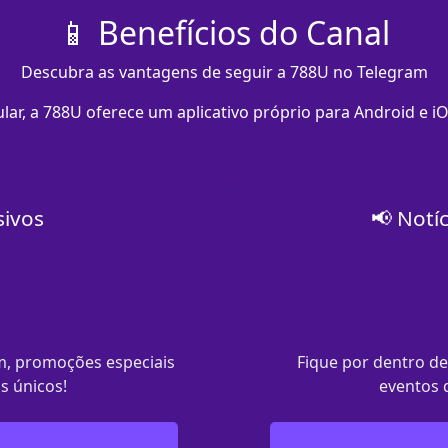
📱 Benefícios do Canal
Descubra as vantagens de seguir a 788U no Telegram
lar, a 788U oferece um aplicativo próprio para Android e 
sivos
📢 Notí
m, promoções especiais
Fique por dentro d
s únicos!
eventos 