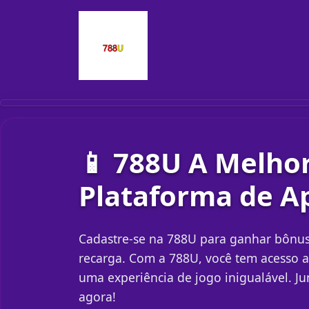
📱 788U A Melho
Plataforma de A
Cadastre-se na 788U para ganhar bônus
recarga. Com a 788U, você tem acesso a
uma experiência de jogo inigualável. J
agora!