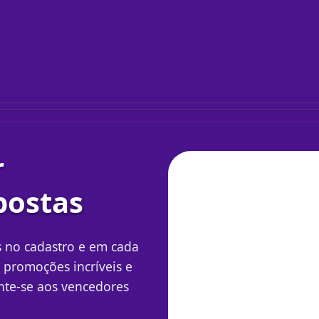
r
postas
 no cadastro e em cada
 promoções incríveis e
unte-se aos vencedores