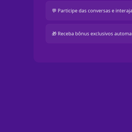
💬 Participe das conversas e interaj
🎁 Receba bônus exclusivos autom