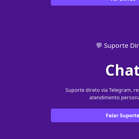
💬 Suporte Di
Cha
Suporte direto via Telegram, r
atendimento persona
Falar Suport