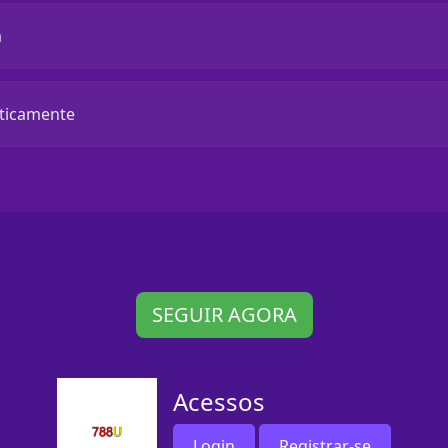
a
aticamente
SEGUIR AGORA
Acessos
Login
Registrar-se