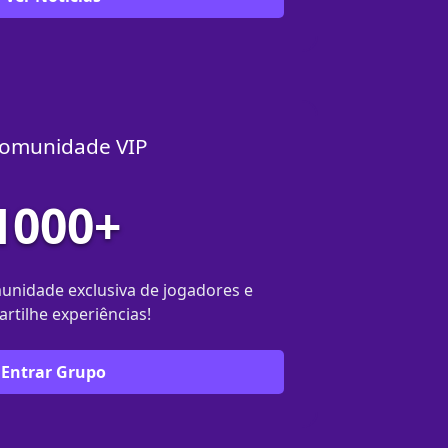
Comunidade VIP
1000+
unidade exclusiva de jogadores e
rtilhe experiências!
Entrar Grupo