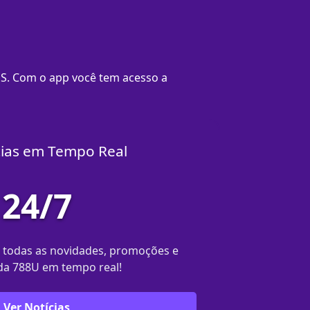
iOS. Com o app você tem acesso a
cias em Tempo Real
24/7
e todas as novidades, promoções e
da 788U em tempo real!
Ver Notícias