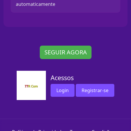
automaticamente
SEGUIR AGORA
Acessos
Login
Registrar-se