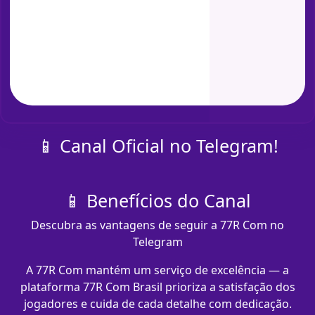
📱 Canal Oficial no Telegram!
📱 Benefícios do Canal
Descubra as vantagens de seguir a 77R Com no
Telegram
A 77R Com mantém um serviço de excelência — a
plataforma 77R Com Brasil prioriza a satisfação dos
jogadores e cuida de cada detalhe com dedicação.