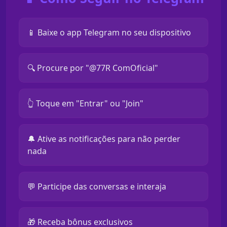
📱 Baixe o app Telegram no seu dispositivo
🔍 Procure por "@77R ComOficial"
👆 Toque em "Entrar" ou "Join"
🔔 Ative as notificações para não perder
nada
💬 Participe das conversas e interaja
🎁 Receba bônus exclusivos