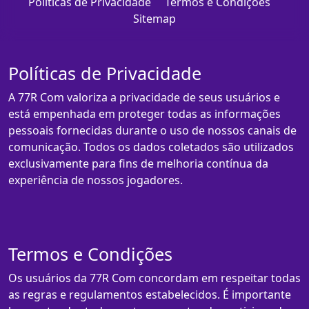
Políticas de Privacidade
Termos e Condições
Sitemap
Políticas de Privacidade
A 77R Com valoriza a privacidade de seus usuários e
está empenhada em proteger todas as informações
pessoais fornecidas durante o uso de nossos canais de
comunicação. Todos os dados coletados são utilizados
exclusivamente para fins de melhoria contínua da
experiência de nossos jogadores.
Termos e Condições
Os usuários da 77R Com concordam em respeitar todas
as regras e regulamentos estabelecidos. É importante