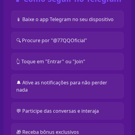
📱 Baixe o app Telegram no seu dispositivo
🔍 Procure por "@77QQOficial"
👆 Toque em "Entrar" ou "Join"
🔔 Ative as notificações para não perder
nada
💬 Participe das conversas e interaja
🎁 Receba bônus exclusivos