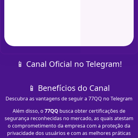
📱 Canal Oficial no Telegram!
📱 Benefícios do Canal
Descubra as vantagens de seguir a 77QQ no Telegram
Além disso, o
77QQ
busca obter certificações de
segurança reconhecidas no mercado, as quais atestam
o comprometimento da empresa com a proteção da
privacidade dos usuários e com as melhores práticas