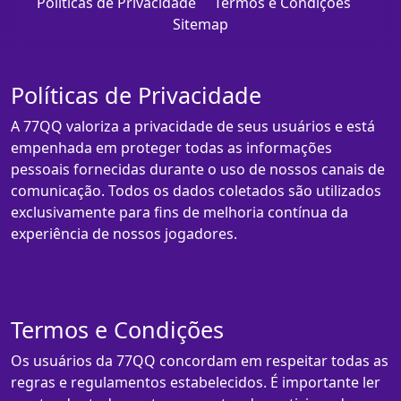
Políticas de Privacidade
Termos e Condições
Sitemap
Políticas de Privacidade
A 77QQ valoriza a privacidade de seus usuários e está
empenhada em proteger todas as informações
pessoais fornecidas durante o uso de nossos canais de
comunicação. Todos os dados coletados são utilizados
exclusivamente para fins de melhoria contínua da
experiência de nossos jogadores.
Termos e Condições
Os usuários da 77QQ concordam em respeitar todas as
regras e regulamentos estabelecidos. É importante ler