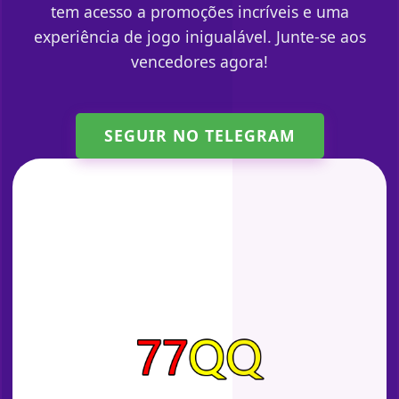
tem acesso a promoções incríveis e uma
experiência de jogo inigualável. Junte-se aos
vencedores agora!
SEGUIR NO TELEGRAM