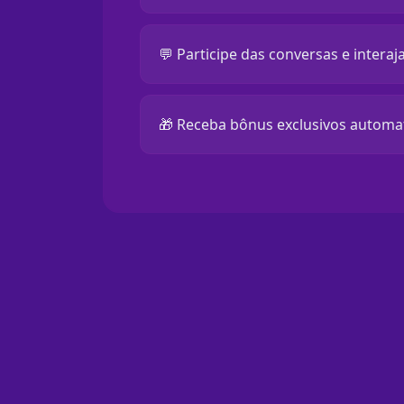
💬 Participe das conversas e interaj
🎁 Receba bônus exclusivos autom