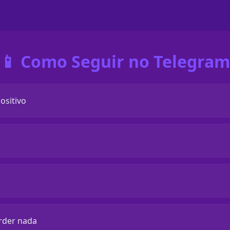
📱 Como Seguir no Telegram
ositivo
erder nada