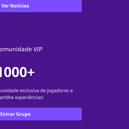
Ver Notícias
Comunidade VIP
1000+
unidade exclusiva de jogadores e
rtilhe experiências!
Entrar Grupo