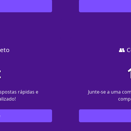
reto
👥 
t
espostas rápidas e
Junte-se a uma com
lizado!
compa
e