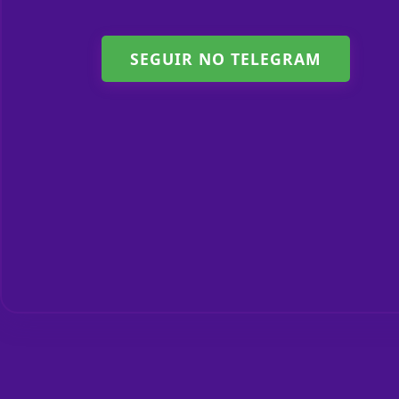
SEGUIR NO TELEGRAM