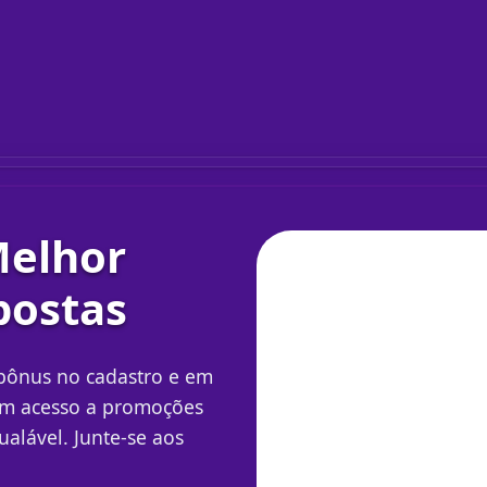
Melhor
postas
bônus no cadastro e em
em acesso a promoções
ualável. Junte-se aos