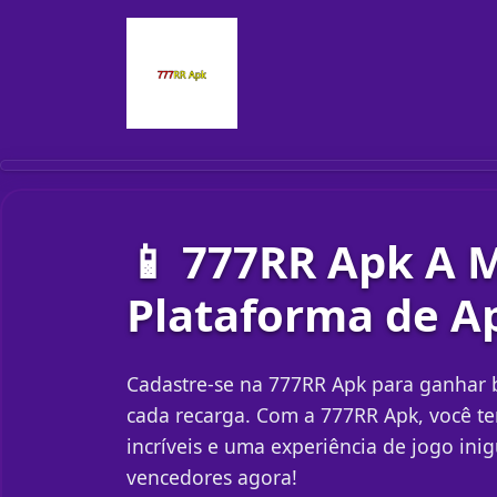
📱 777RR Apk A 
Plataforma de A
Cadastre-se na 777RR Apk para ganhar 
cada recarga. Com a 777RR Apk, você t
incríveis e uma experiência de jogo inig
vencedores agora!