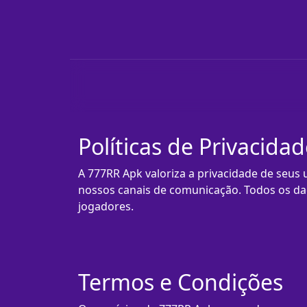
Políticas de Privacida
A 777RR Apk valoriza a privacidade de seus
nossos canais de comunicação. Todos os dad
jogadores.
Termos e Condições