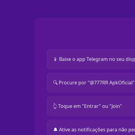
📱 Baixe o app Telegram no seu disp
🔍 Procure por "@777RR ApkOficial"
👆 Toque em "Entrar" ou "Join"
🔔 Ative as notificações para não p