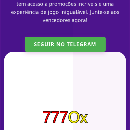
tem acesso a promoções incríveis e uma
experiência de jogo inigualável. Junte-se aos
vencedores agora!
SEGUIR NO TELEGRAM