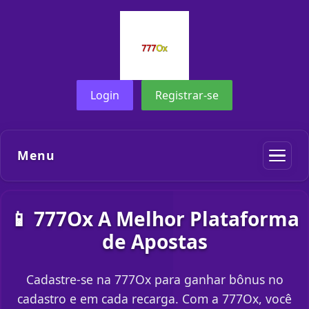
Login
Registrar-se
Menu
📱 777Ox A Melhor Plataforma
de Apostas
Cadastre-se na 777Ox para ganhar bônus no
cadastro e em cada recarga. Com a 777Ox, você