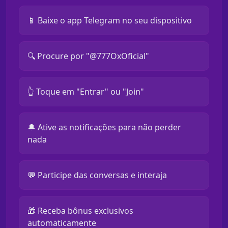
📱 Baixe o app Telegram no seu dispositivo
🔍 Procure por "@777OxOficial"
👆 Toque em "Entrar" ou "Join"
🔔 Ative as notificações para não perder
nada
💬 Participe das conversas e interaja
🎁 Receba bônus exclusivos
automaticamente