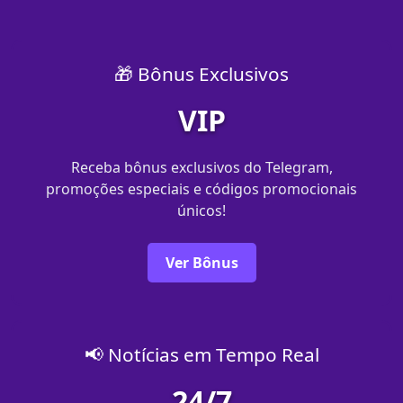
🎁 Bônus Exclusivos
VIP
Receba bônus exclusivos do Telegram,
promoções especiais e códigos promocionais
únicos!
Ver Bônus
📢 Notícias em Tempo Real
24/7