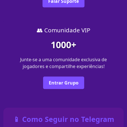
Falar Suporte
👥 Comunidade VIP
1000+
Junte-se a uma comunidade exclusiva de
jogadores e compartilhe experiências!
Entrar Grupo
📱 Como Seguir no Telegram