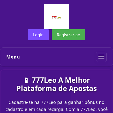
Login
Registrar-se
Menu
📱 777Leo A Melhor
Plataforma de Apostas
Cadastre-se na 777Leo para ganhar bônus no
cadastro e em cada recarga. Com a 777Leo, você