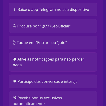
📱 Baixe o app Telegram no seu dispositivo
🔍 Procure por "@777LeoOficial"
👆 Toque em "Entrar" ou "Join"
🔔 Ative as notificações para não perder
nada
💬 Participe das conversas e interaja
🎁 Receba bônus exclusivos
automaticamente