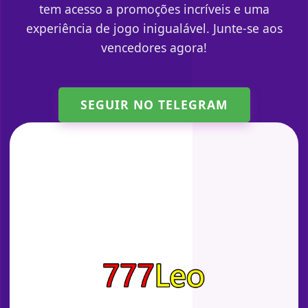
tem acesso a promoções incríveis e uma
experiência de jogo inigualável. Junte-se aos
vencedores agora!
SEGUIR NO TELEGRAM