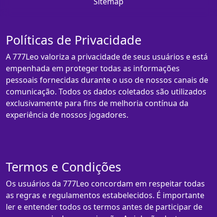
Sitemap
Políticas de Privacidade
A 777Leo valoriza a privacidade de seus usuários e está
empenhada em proteger todas as informações
pessoais fornecidas durante o uso de nossos canais de
comunicação. Todos os dados coletados são utilizados
exclusivamente para fins de melhoria contínua da
experiência de nossos jogadores.
Termos e Condições
Os usuários da 777Leo concordam em respeitar todas
as regras e regulamentos estabelecidos. É importante
ler e entender todos os termos antes de participar de