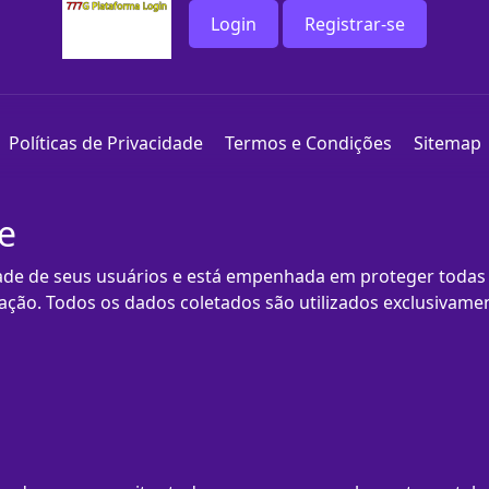
Login
Registrar-se
Políticas de Privacidade
Termos e Condições
Sitemap
de
dade de seus usuários e está empenhada em proteger todas
ção. Todos os dados coletados são utilizados exclusivamen