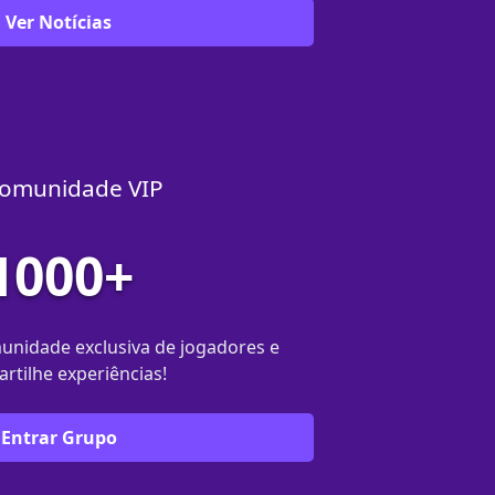
Ver Notícias
Comunidade VIP
1000+
unidade exclusiva de jogadores e
rtilhe experiências!
Entrar Grupo