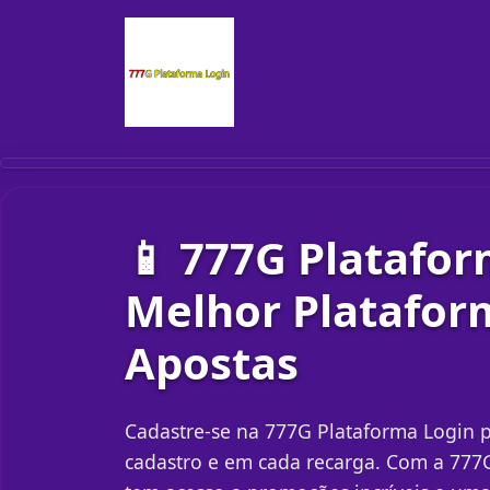
📱 777G Platafor
Melhor Platafor
Apostas
Cadastre-se na 777G Plataforma Login 
cadastro e em cada recarga. Com a 777