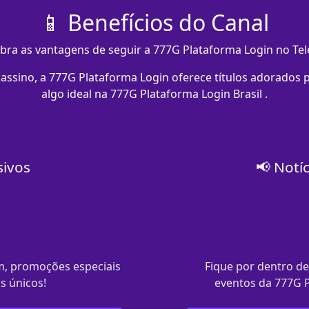
📱 Benefícios do Canal
bra as vantagens de seguir a 777G Plataforma Login no Te
assino, a 777G Plataforma Login oferece títulos adorados 
algo ideal na 777G Plataforma Login Brasil .
sivos
📢 Notí
m, promoções especiais
Fique por dentro d
s únicos!
eventos da 777G 