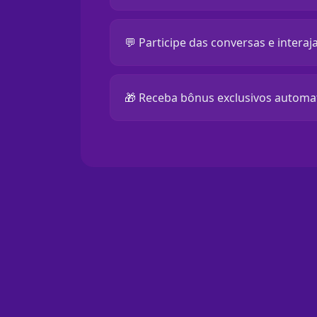
💬 Participe das conversas e interaj
🎁 Receba bônus exclusivos autom