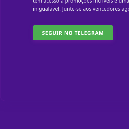
tem acesso a promoções incríveis e uma
inigualável. Junte-se aos vencedores ag
SEGUIR NO TELEGRAM