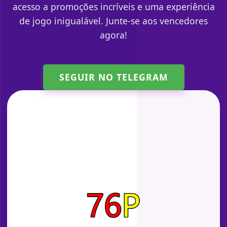
acesso a promoções incríveis e uma experiência
de jogo inigualável. Junte-se aos vencedores
agora!
SEGUIR NO TELEGRAM