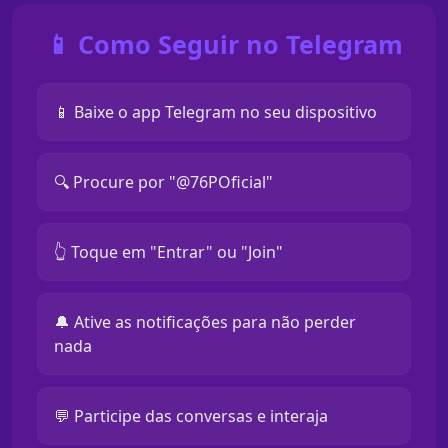
📱 Como Seguir no Telegram
📱 Baixe o app Telegram no seu dispositivo
🔍 Procure por "@76POficial"
👆 Toque em "Entrar" ou "Join"
🔔 Ative as notificações para não perder
nada
💬 Participe das conversas e interaja