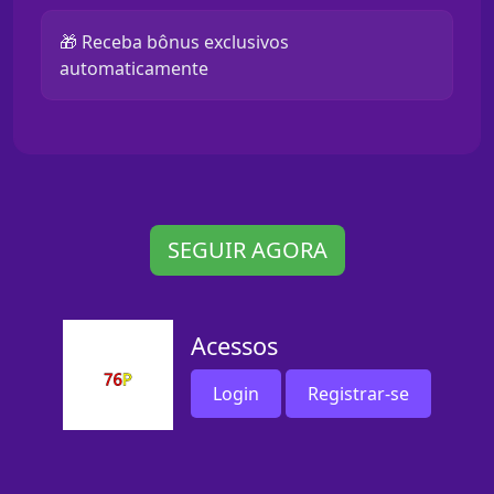
🎁 Receba bônus exclusivos
automaticamente
SEGUIR AGORA
Acessos
Login
Registrar-se