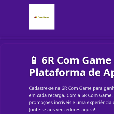
📱 6R Com Game
Plataforma de A
Cadastre-se na 6R Com Game para ganh
em cada recarga. Com a 6R Com Game, 
promoções incríveis e uma experiência d
Junte-se aos vencedores agora!