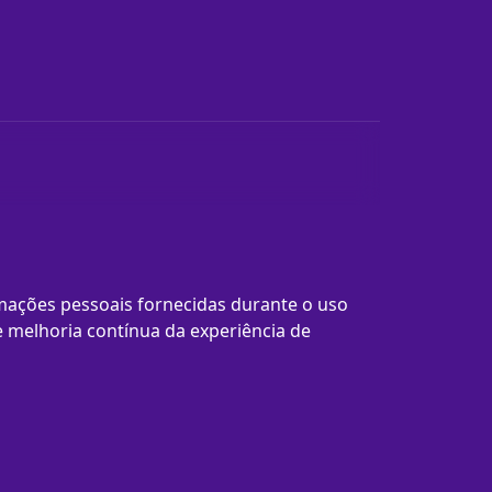
mações pessoais fornecidas durante o uso
e melhoria contínua da experiência de