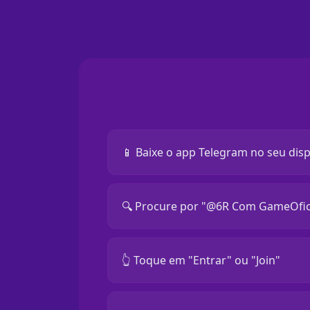
📱 Baixe o app Telegram no seu disp
🔍 Procure por "@6R Com GameOfic
👆 Toque em "Entrar" ou "Join"