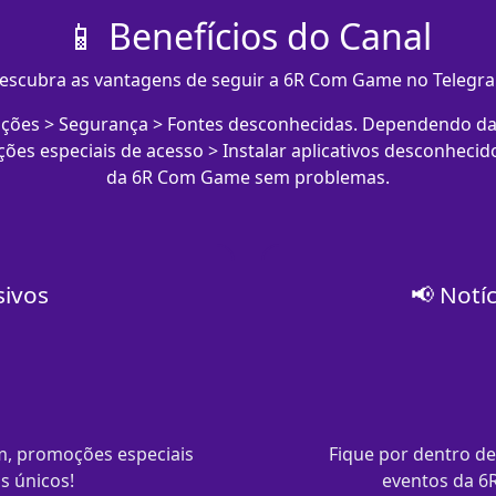
📱 Benefícios do Canal
escubra as vantagens de seguir a 6R Com Game no Telegr
rações > Segurança > Fontes desconhecidas. Dependendo da
ões especiais de acesso > Instalar aplicativos desconhecidos
da 6R Com Game sem problemas.
sivos
📢 Notí
m, promoções especiais
Fique por dentro d
s únicos!
eventos da 6