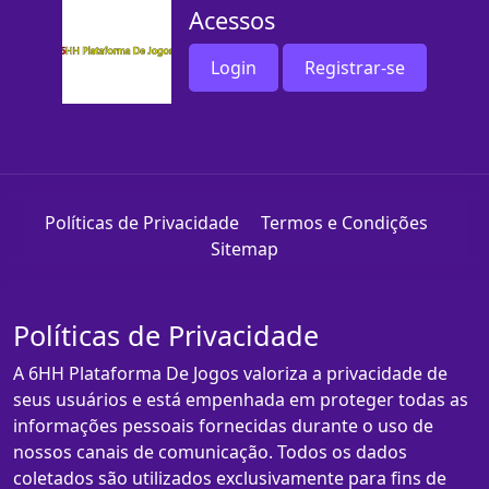
Acessos
Login
Registrar-se
Políticas de Privacidade
Termos e Condições
Sitemap
Políticas de Privacidade
A 6HH Plataforma De Jogos valoriza a privacidade de
seus usuários e está empenhada em proteger todas as
informações pessoais fornecidas durante o uso de
nossos canais de comunicação. Todos os dados
coletados são utilizados exclusivamente para fins de