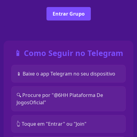
Entrar Grupo
📱 Como Seguir no Telegram
📱 Baixe o app Telegram no seu dispositivo
🔍 Procure por "@6HH Plataforma De
JogosOficial"
👆 Toque em "Entrar" ou "Join"