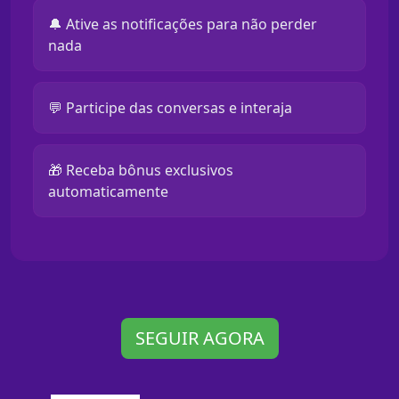
🔔 Ative as notificações para não perder
nada
💬 Participe das conversas e interaja
🎁 Receba bônus exclusivos
automaticamente
SEGUIR AGORA