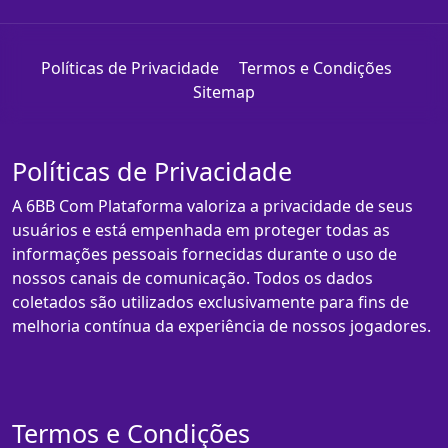
Políticas de Privacidade
Termos e Condições
Sitemap
Políticas de Privacidade
A 6BB Com Plataforma valoriza a privacidade de seus
usuários e está empenhada em proteger todas as
informações pessoais fornecidas durante o uso de
nossos canais de comunicação. Todos os dados
coletados são utilizados exclusivamente para fins de
melhoria contínua da experiência de nossos jogadores.
Termos e Condições