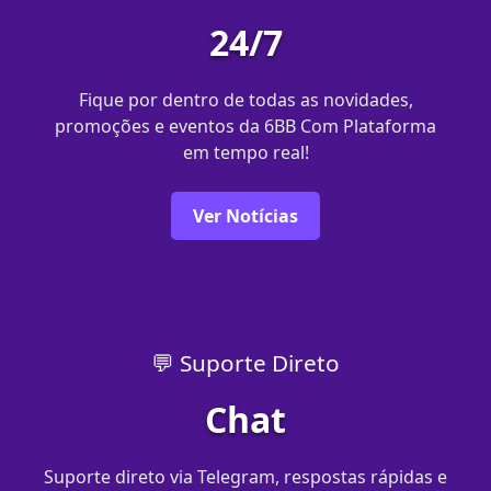
24/7
Fique por dentro de todas as novidades,
promoções e eventos da 6BB Com Plataforma
em tempo real!
Ver Notícias
💬 Suporte Direto
Chat
Suporte direto via Telegram, respostas rápidas e