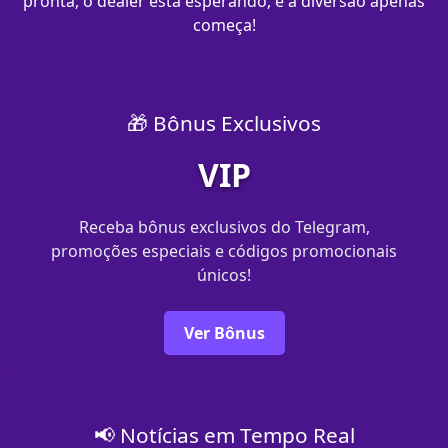
pronta, o dealer está esperando, e a diversão apenas
começa!
🎁 Bônus Exclusivos
VIP
Receba bônus exclusivos do Telegram,
promoções especiais e códigos promocionais
únicos!
Ver Bônus
📢 Notícias em Tempo Real