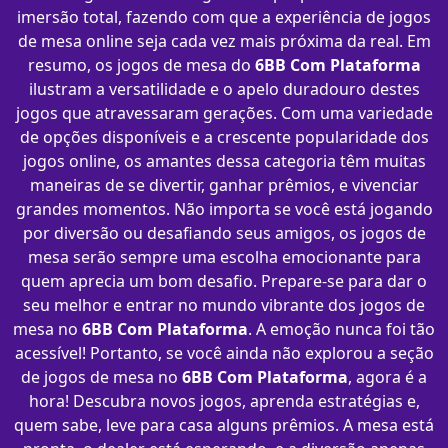
imersão total, fazendo com que a experiência de jogos
de mesa online seja cada vez mais próxima da real. Em
resumo, os jogos de mesa do
6BB Com Plataforma
ilustram a versatilidade e o apelo duradouro destes
jogos que atravessaram gerações. Com uma variedade
de opções disponíveis e a crescente popularidade dos
jogos online, os amantes dessa categoria têm muitas
maneiras de se divertir, ganhar prêmios, e vivenciar
grandes momentos. Não importa se você está jogando
por diversão ou desafiando seus amigos, os jogos de
mesa serão sempre uma escolha emocionante para
quem aprecia um bom desafio. Prepare-se para dar o
seu melhor e entrar no mundo vibrante dos jogos de
mesa no
6BB Com Plataforma
. A emoção nunca foi tão
acessível! Portanto, se você ainda não explorou a seção
de jogos de mesa no
6BB Com Plataforma
, agora é a
hora! Descubra novos jogos, aprenda estratégias e,
quem sabe, leve para casa alguns prêmios. A mesa está