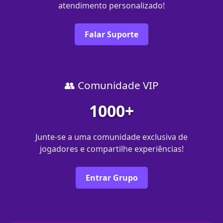
atendimento personalizado!
Falar Suporte
👥 Comunidade VIP
1000+
Junte-se a uma comunidade exclusiva de
jogadores e compartilhe experiências!
Entrar Grupo