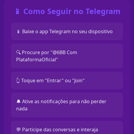
📱 Como Seguir no Telegram
📱 Baixe o app Telegram no seu dispositivo
🔍 Procure por "@6BB Com
PlataformaOficial"
👆 Toque em "Entrar" ou "Join"
🔔 Ative as notificações para não perder
nada
💬 Participe das conversas e interaja