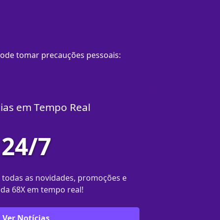
 pode tomar precauções pessoais:
cias em Tempo Real
24/7
e todas as novidades, promoções e
 da 68X em tempo real!
Ver Notícias