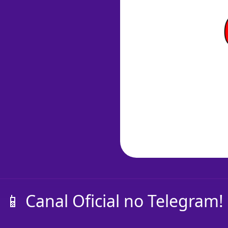
📱 Canal Oficial no Telegram!