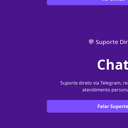
💬 Suporte Di
Cha
Suporte direto via Telegram, r
atendimento persona
Falar Suport