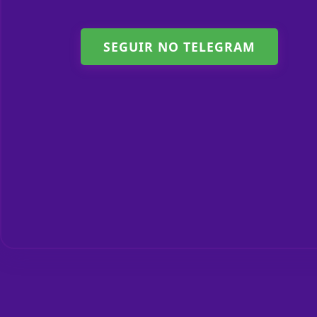
SEGUIR NO TELEGRAM