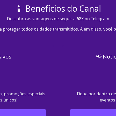
📱 Benefícios do Canal
Descubra as vantagens de seguir a 68X no Telegram
para proteger todos os dados transmitidos. Além disso, você
sivos
📢 Notí
m, promoções especiais
Fique por dentro d
s únicos!
eventos