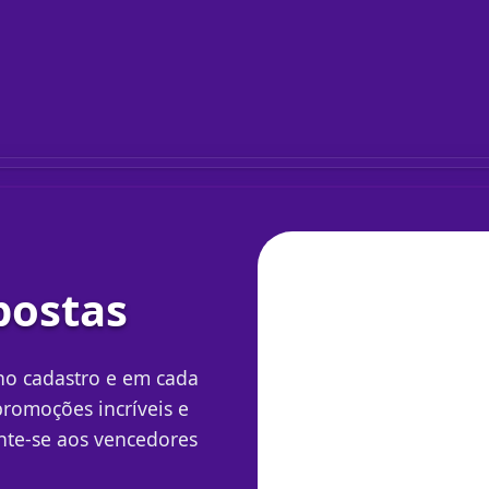
postas
no cadastro e em cada
promoções incríveis e
unte-se aos vencedores