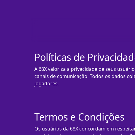
Políticas de Privacida
A 68X valoriza a privacidade de seus usuár
canais de comunicação. Todos os dados cole
jogadores.
Termos e Condições
Os usuários da 68X concordam em respeitar 