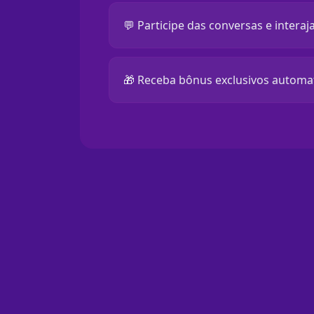
💬 Participe das conversas e interaj
🎁 Receba bônus exclusivos autom