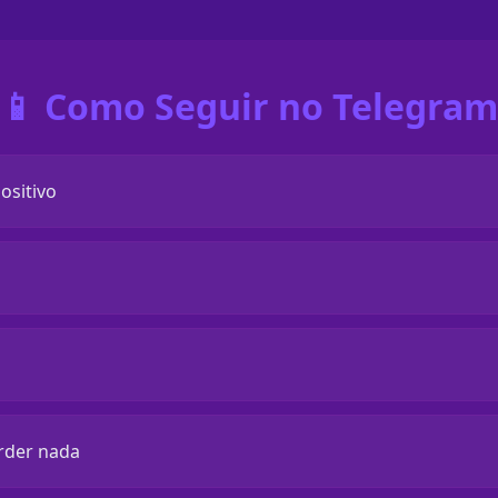
📱 Como Seguir no Telegram
ositivo
erder nada