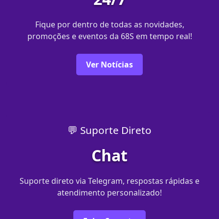
Fique por dentro de todas as novidades,
promoções e eventos da 68S em tempo real!
Ver Notícias
💬 Suporte Direto
Chat
Suporte direto via Telegram, respostas rápidas e
atendimento personalizado!