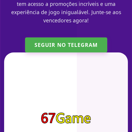
tem acesso a promoções incríveis e uma
experiência de jogo inigualável. Junte-se aos
vencedores agora!
SEGUIR NO TELEGRAM