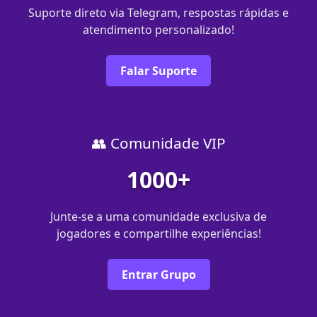
Suporte direto via Telegram, respostas rápidas e
atendimento personalizado!
Falar Suporte
👥 Comunidade VIP
1000+
Junte-se a uma comunidade exclusiva de
jogadores e compartilhe experiências!
Entrar Grupo