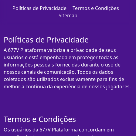
Políticas de Privacidade
Termos e Condições
Sitemap
Políticas de Privacidade
A 677V Plataforma valoriza a privacidade de seus
usuários e está empenhada em proteger todas as
informações pessoais fornecidas durante o uso de
nossos canais de comunicação. Todos os dados
coletados são utilizados exclusivamente para fins de
melhoria contínua da experiência de nossos jogadores.
Termos e Condições
Os usuários da 677V Plataforma concordam em