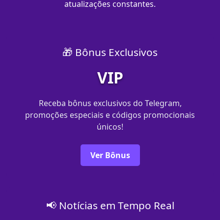
atualizações constantes.
🎁 Bônus Exclusivos
VIP
Receba bônus exclusivos do Telegram,
promoções especiais e códigos promocionais
únicos!
Ver Bônus
📢 Notícias em Tempo Real