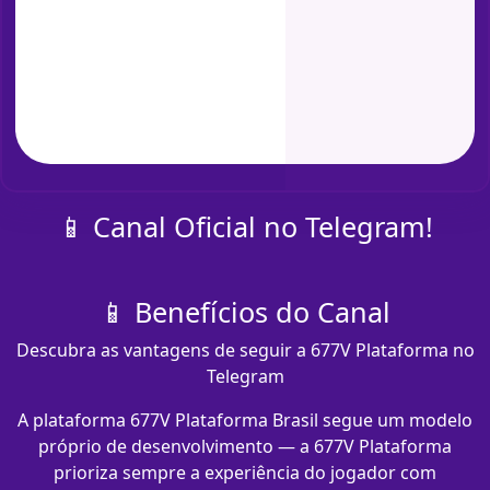
📱 Canal Oficial no Telegram!
📱 Benefícios do Canal
Descubra as vantagens de seguir a 677V Plataforma no
Telegram
A plataforma 677V Plataforma Brasil segue um modelo
próprio de desenvolvimento — a 677V Plataforma
prioriza sempre a experiência do jogador com