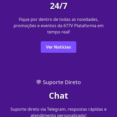
24/7
Fique por dentro de todas as novidades,
promoções e eventos da 677V Plataforma em
tempo real!
Ver Notícias
💬 Suporte Direto
Chat
Suporte direto via Telegram, respostas rápidas e
atendimento personalizado!