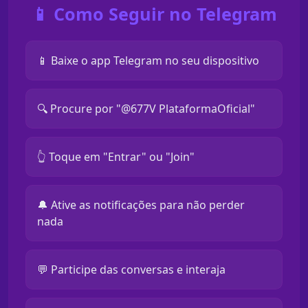
📱 Como Seguir no Telegram
📱 Baixe o app Telegram no seu dispositivo
🔍 Procure por "@677V PlataformaOficial"
👆 Toque em "Entrar" ou "Join"
🔔 Ative as notificações para não perder
nada
💬 Participe das conversas e interaja