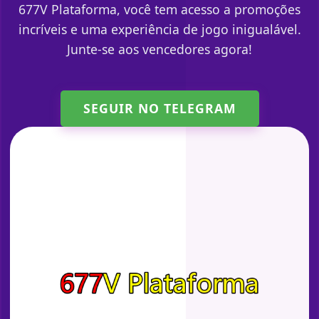
677V Plataforma, você tem acesso a promoções
incríveis e uma experiência de jogo inigualável.
Junte-se aos vencedores agora!
SEGUIR NO TELEGRAM