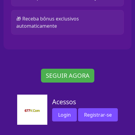
🎁 Receba bônus exclusivos
automaticamente
SEGUIR AGORA
Acessos
Login
Registrar-se