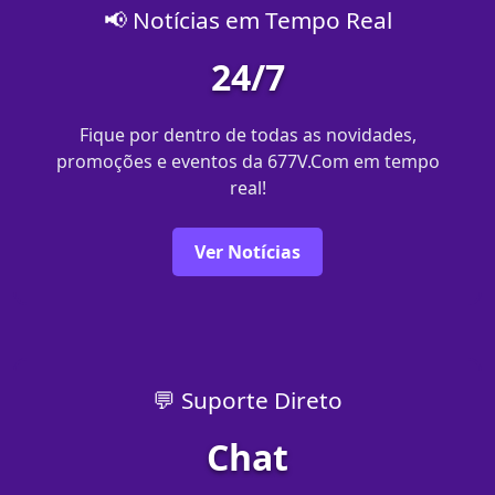
📢 Notícias em Tempo Real
24/7
Fique por dentro de todas as novidades,
promoções e eventos da 677V.Com em tempo
real!
Ver Notícias
💬 Suporte Direto
Chat