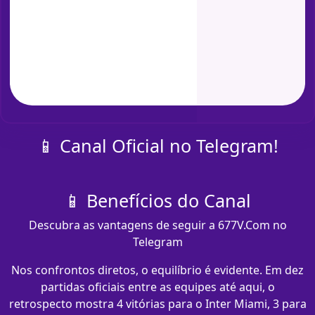
📱 Canal Oficial no Telegram!
📱 Benefícios do Canal
Descubra as vantagens de seguir a 677V.Com no
Telegram
Nos confrontos diretos, o equilíbrio é evidente. Em dez
partidas oficiais entre as equipes até aqui, o
retrospecto mostra 4 vitórias para o Inter Miami, 3 para