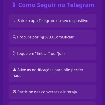
📱 Como Seguir no Telegram
📱 Baixe o app Telegram no seu dispositivo
🔍 Procure por "@6733.ComOficial"
👆 Toque em "Entrar" ou "Join"
🔔 Ative as notificações para não perder
nada
💬 Participe das conversas e interaja