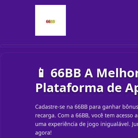
📱 66BB A Melho
Plataforma de A
Cadastre-se na 66BB para ganhar bônus
recarga. Com a 66BB, você tem acesso a
uma experiência de jogo inigualável. J
agora!