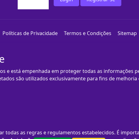
Políticas de Privacidade
Termos e Condições
Sitemap
de
rios e está empenhada em proteger todas as informações p
tados são utilizados exclusivamente para fins de melhoria
 todas as regras e regulamentos estabelecidos. É importa