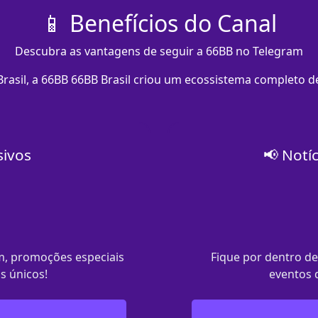
📱 Benefícios do Canal
Descubra as vantagens de seguir a 66BB no Telegram
asil, a 66BB 66BB Brasil criou um ecossistema completo de 
sivos
📢 Notí
m, promoções especiais
Fique por dentro d
s únicos!
eventos 