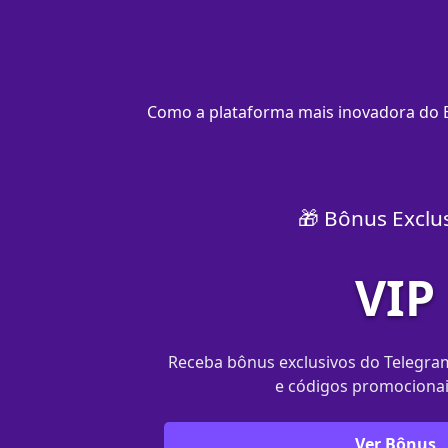
Como a plataforma mais inovadora do Br
🎁 Bônus Exclu
VIP
Receba bônus exclusivos do Telegra
e códigos promocionai
Ver Bônus