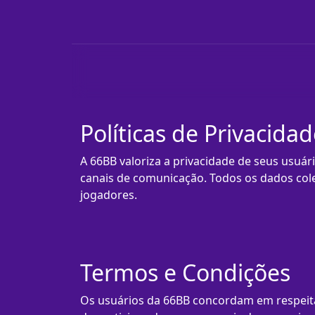
Políticas de Privacida
A 66BB valoriza a privacidade de seus usuá
canais de comunicação. Todos os dados cole
jogadores.
Termos e Condições
Os usuários da 66BB concordam em respeitar