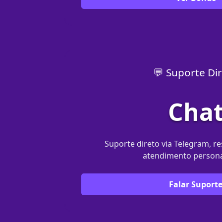
💬 Suporte Di
Cha
Suporte direto via Telegram, r
atendimento persona
Falar Suport