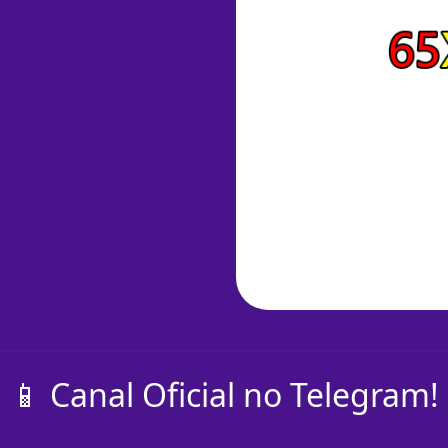
📱 Canal Oficial no Telegram!