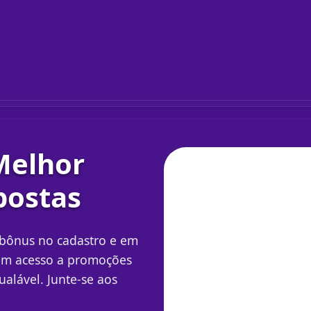
Melhor
postas
 bônus no cadastro e em
tem acesso a promoções
ualável. Junte-se aos