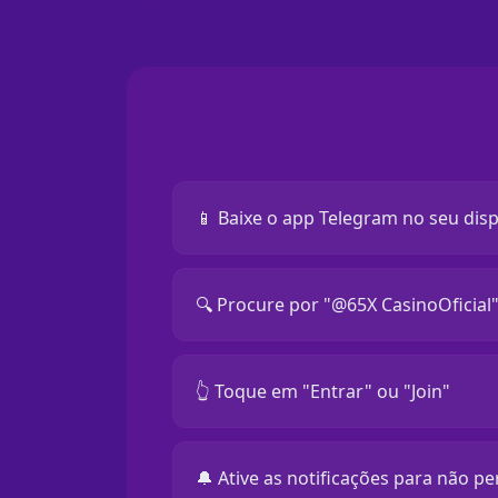
📱 Baixe o app Telegram no seu disp
🔍 Procure por "@65X CasinoOficial
👆 Toque em "Entrar" ou "Join"
🔔 Ative as notificações para não p