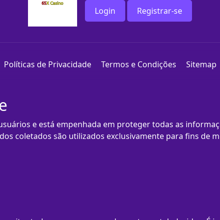
Login
Registrar-se
Políticas de Privacidade
Termos e Condições
Sitemap
de
s usuários e está empenhada em proteger todas as informaç
os coletados são utilizados exclusivamente para fins de m