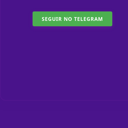
SEGUIR NO TELEGRAM