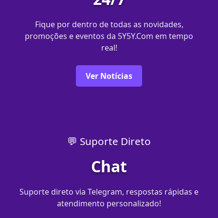
Fique por dentro de todas as novidades,
promoções e eventos da 5Y5Y.Com em tempo
real!
Ver Notícias
💬 Suporte Direto
Chat
Suporte direto via Telegram, respostas rápidas e
atendimento personalizado!