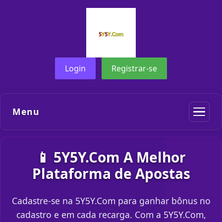
Login
Registrar-se
Menu
📱 5Y5Y.Com A Melhor
Plataforma de Apostas
Cadastre-se na 5Y5Y.Com para ganhar bônus no
cadastro e em cada recarga. Com a 5Y5Y.Com,