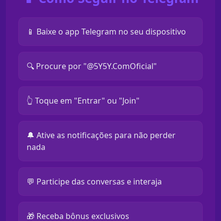
📱 Baixe o app Telegram no seu dispositivo
🔍 Procure por "@5Y5Y.ComOficial"
👆 Toque em "Entrar" ou "Join"
🔔 Ative as notificações para não perder
nada
💬 Participe das conversas e interaja
🎁 Receba bônus exclusivos