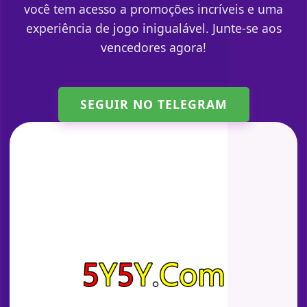
você tem acesso a promoções incríveis e uma
experiência de jogo inigualável. Junte-se aos
vencedores agora!
SEGUIR NO TELEGRAM