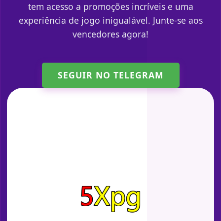
tem acesso a promoções incríveis e uma
experiência de jogo inigualável. Junte-se aos
vencedores agora!
SEGUIR NO TELEGRAM