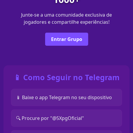
Junte-se a uma comunidade exclusiva de
jogadores e compartilhe experiências!
Entrar Grupo
📱 Como Seguir no Telegram
📱 Baixe o app Telegram no seu dispositivo
🔍 Procure por "@5XpgOficial"