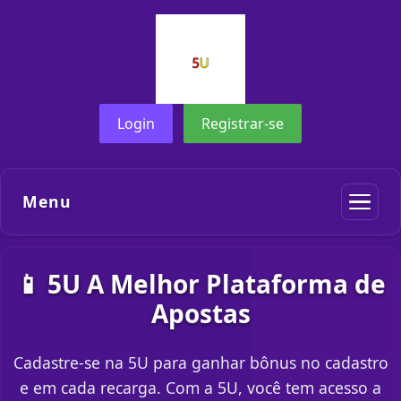
Login
Registrar-se
Menu
📱 5U A Melhor Plataforma de
Apostas
Cadastre-se na 5U para ganhar bônus no cadastro
e em cada recarga. Com a 5U, você tem acesso a