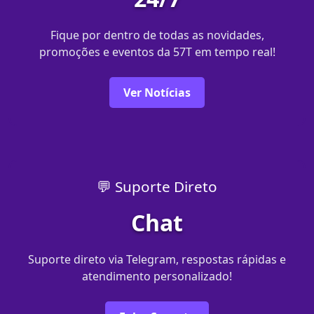
Fique por dentro de todas as novidades,
promoções e eventos da 57T em tempo real!
Ver Notícias
💬 Suporte Direto
Chat
Suporte direto via Telegram, respostas rápidas e
atendimento personalizado!