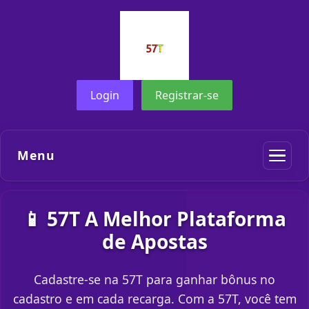
Login
Registrar-se
Menu
📱 57T A Melhor Plataforma
de Apostas
Cadastre-se na 57T para ganhar bônus no
cadastro e em cada recarga. Com a 57T, você tem