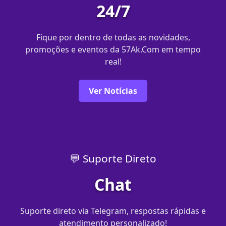
24/7
Fique por dentro de todas as novidades,
promoções e eventos da 57Ak.Com em tempo
real!
Ver Notícias
💬 Suporte Direto
Chat
Suporte direto via Telegram, respostas rápidas e
atendimento personalizado!