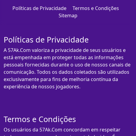
Políticas de Privacidade
Termos e Condições
Sitemap
Políticas de Privacidade
A 57Ak.Com valoriza a privacidade de seus usuários e
está empenhada em proteger todas as informações
pessoais fornecidas durante o uso de nossos canais de
comunicação. Todos os dados coletados são utilizados
exclusivamente para fins de melhoria contínua da
experiência de nossos jogadores.
Termos e Condições
Os usuários da 57Ak.Com concordam em respeitar