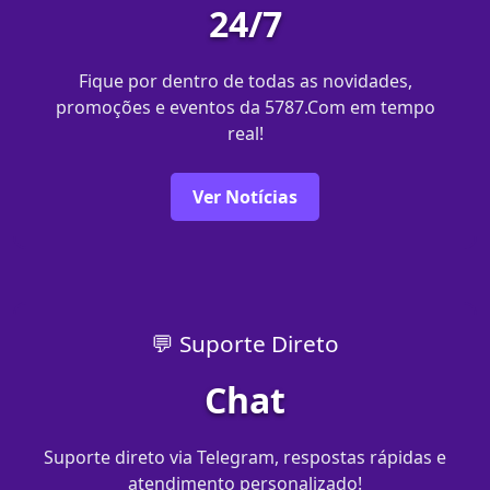
24/7
Fique por dentro de todas as novidades,
promoções e eventos da 5787.Com em tempo
real!
Ver Notícias
💬 Suporte Direto
Chat
Suporte direto via Telegram, respostas rápidas e
atendimento personalizado!