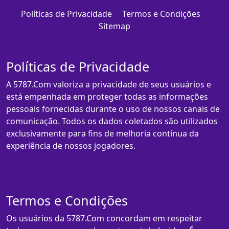
Políticas de Privacidade
Termos e Condições
Sitemap
Políticas de Privacidade
A 5787.Com valoriza a privacidade de seus usuários e
está empenhada em proteger todas as informações
pessoais fornecidas durante o uso de nossos canais de
comunicação. Todos os dados coletados são utilizados
exclusivamente para fins de melhoria contínua da
experiência de nossos jogadores.
Termos e Condições
Os usuários da 5787.Com concordam em respeitar