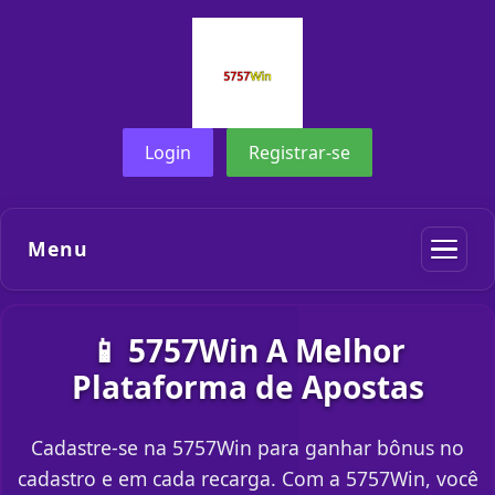
Login
Registrar-se
Menu
📱 5757Win A Melhor
Plataforma de Apostas
Cadastre-se na 5757Win para ganhar bônus no
cadastro e em cada recarga. Com a 5757Win, você