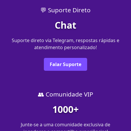
💬 Suporte Direto
Chat
Suporte direto via Telegram, respostas rápidas e
atendimento personalizado!
Falar Suporte
👥 Comunidade VIP
1000+
Junte-se a uma comunidade exclusiva de