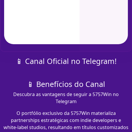
📱 Canal Oficial no Telegram!
📱 Benefícios do Canal
Descubra as vantagens de seguir a 5757Win no
Telegram
O portfólio exclusivo da 5757Win materializa
partnerships estratégicas com indie developers e
white-label studios, resultando em títulos customizados