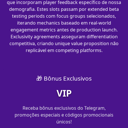
que incorporam player feedback específico de nossa
demografia. Estes slots passam por extended beta
testing periods com focus groups selecionados,
iterando mechanics baseado em real-world
engagement metrics antes de production launch.
Exclusivity agreements asseguram differentiation
competitiva, criando unique value proposition não
replicável em competing platforms.
🎁 Bônus Exclusivos
VIP
Receba bônus exclusivos do Telegram,
promoções especiais e códigos promocionais
únicos!