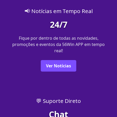
📢 Notícias em Tempo Real
24/7
Fique por dentro de todas as novidades,
promoções e eventos da 56Win APP em tempo
real!
Ver Notícias
💬 Suporte Direto
Chat