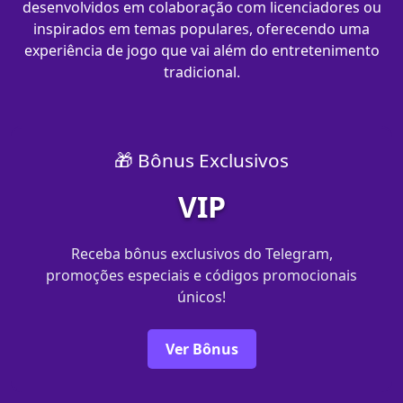
desenvolvidos em colaboração com licenciadores ou
inspirados em temas populares, oferecendo uma
experiência de jogo que vai além do entretenimento
tradicional.
🎁 Bônus Exclusivos
VIP
Receba bônus exclusivos do Telegram,
promoções especiais e códigos promocionais
únicos!
Ver Bônus