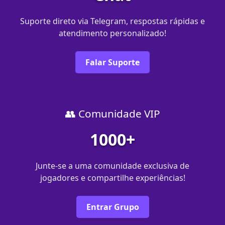
Suporte direto via Telegram, respostas rápidas e
atendimento personalizado!
Falar Suporte
👥 Comunidade VIP
1000+
Junte-se a uma comunidade exclusiva de
jogadores e compartilhe experiências!
Entrar Grupo