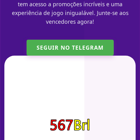
tem acesso a promoções incríveis e uma
experiência de jogo inigualável. Junte-se aos
vencedores agora!
SEGUIR NO TELEGRAM