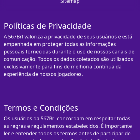
Sitemap
Políticas de Privacidade
A 567Brl valoriza a privacidade de seus usuários e está
empenhada em proteger todas as informações
pessoais fornecidas durante o uso de nossos canais de
comunicação. Todos os dados coletados são utilizados
exclusivamente para fins de melhoria contínua da
experiência de nossos jogadores.
Termos e Condições
Os usuários da 567Brl concordam em respeitar todas
as regras e regulamentos estabelecidos. É importante
ler e entender todos os termos antes de participar de