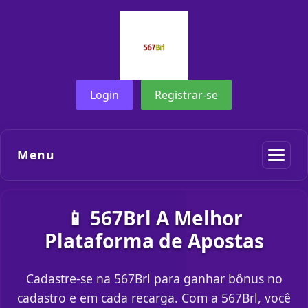
Login
Registrar-se
Menu
📱 567Brl A Melhor
Plataforma de Apostas
Cadastre-se na 567Brl para ganhar bônus no
cadastro e em cada recarga. Com a 567Brl, você