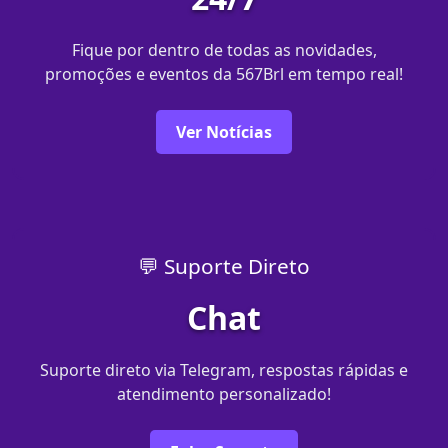
Fique por dentro de todas as novidades,
promoções e eventos da 567Brl em tempo real!
Ver Notícias
💬 Suporte Direto
Chat
Suporte direto via Telegram, respostas rápidas e
atendimento personalizado!