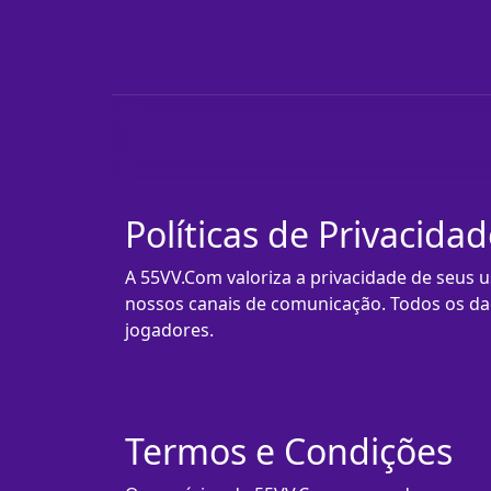
Políticas de Privacida
A 55VV.Com valoriza a privacidade de seus
nossos canais de comunicação. Todos os dad
jogadores.
Termos e Condições