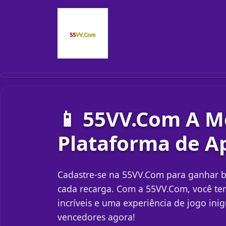
📱 55VV.Com A M
Plataforma de A
Cadastre-se na 55VV.Com para ganhar 
cada recarga. Com a 55VV.Com, você t
incríveis e uma experiência de jogo inig
vencedores agora!