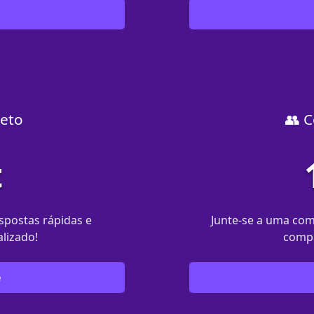
reto
👥 
t
espostas rápidas e
Junte-se a uma com
lizado!
compa
e