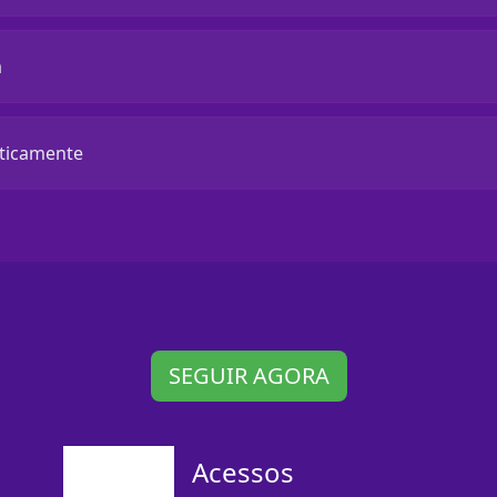
a
aticamente
SEGUIR AGORA
Acessos