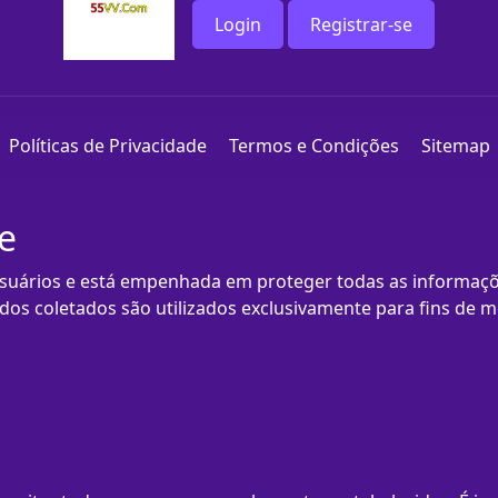
Login
Registrar-se
Políticas de Privacidade
Termos e Condições
Sitemap
de
 usuários e está empenhada em proteger todas as informaçõ
os coletados são utilizados exclusivamente para fins de m