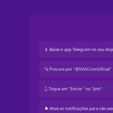
📱 Baixe o app Telegram no seu disp
🔍 Procure por "@55VV.ComOficial"
👆 Toque em "Entrar" ou "Join"
🔔 Ative as notificações para não p