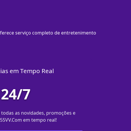
erece serviço completo de entretenimento
cias em Tempo Real
24/7
e todas as novidades, promoções e
 55VV.Com em tempo real!