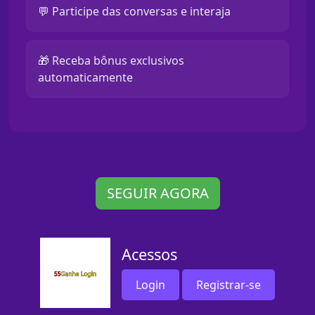
💬 Participe das conversas e interaja
🎁 Receba bônus exclusivos
automaticamente
SEGUIR AGORA
Acessos
Login
Registrar-se