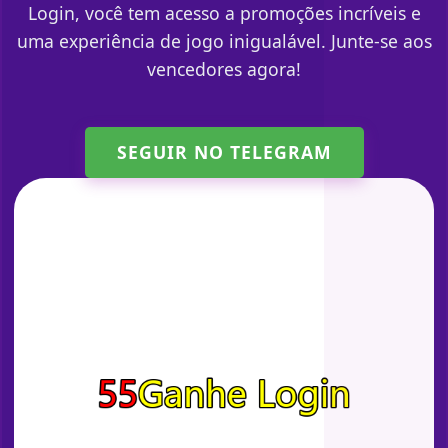
Login, você tem acesso a promoções incríveis e
uma experiência de jogo inigualável. Junte-se aos
vencedores agora!
SEGUIR NO TELEGRAM