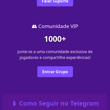
Falar Suporte
👥 Comunidade VIP
1000+
Junte-se a uma comunidade exclusiva de
jogadores e compartilhe experiências!
Entrar Grupo
📱 Como Seguir no Telegram