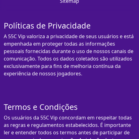
Sitemap
Políticas de Privacidade
A 55C Vip valoriza a privacidade de seus usuários e está
empenhada em proteger todas as informações
pessoais fornecidas durante o uso de nossos canais de
comunicação. Todos os dados coletados são utilizados
exclusivamente para fins de melhoria contínua da
experiência de nossos jogadores.
Termos e Condições
Os usuários da 55C Vip concordam em respeitar todas
as regras e regulamentos estabelecidos. É importante
ler e entender todos os termos antes de participar de