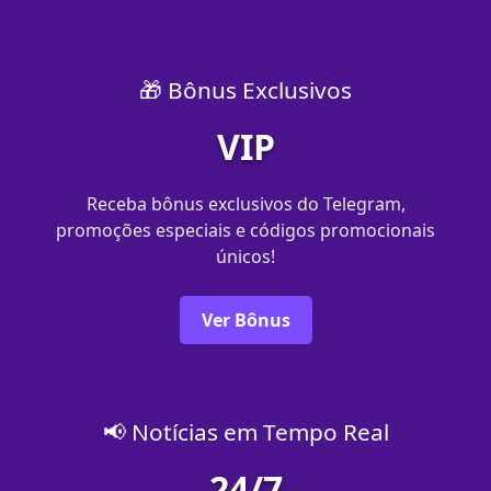
🎁 Bônus Exclusivos
VIP
Receba bônus exclusivos do Telegram,
promoções especiais e códigos promocionais
únicos!
Ver Bônus
📢 Notícias em Tempo Real
24/7