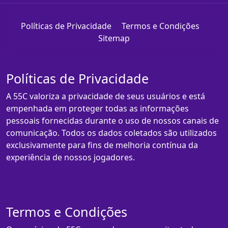
Políticas de Privacidade
Termos e Condições
Sitemap
Políticas de Privacidade
A 55C valoriza a privacidade de seus usuários e está
empenhada em proteger todas as informações
pessoais fornecidas durante o uso de nossos canais de
comunicação. Todos os dados coletados são utilizados
exclusivamente para fins de melhoria contínua da
experiência de nossos jogadores.
Termos e Condições