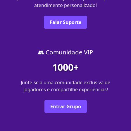
atendimento personalizado!
Falar Suporte
👥 Comunidade VIP
1000+
Junte-se a uma comunidade exclusiva de
jogadores e compartilhe experiências!
Entrar Grupo