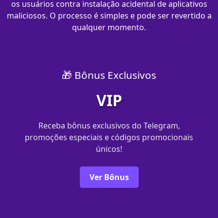
os usuários contra instalação acidental de aplicativos
maliciosos. O processo é simples e pode ser revertido a
qualquer momento.
🎁 Bônus Exclusivos
VIP
Receba bônus exclusivos do Telegram,
promoções especiais e códigos promocionais
únicos!
Ver Bônus