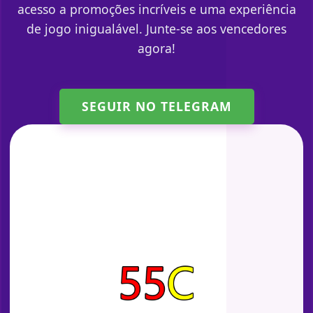
acesso a promoções incríveis e uma experiência
de jogo inigualável. Junte-se aos vencedores
agora!
SEGUIR NO TELEGRAM