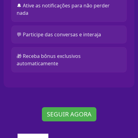
🔔 Ative as notificações para não perder
nada
💬 Participe das conversas e interaja
🎁 Receba bônus exclusivos
automaticamente
SEGUIR AGORA