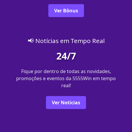
Ver Bônus
📢 Notícias em Tempo Real
24/7
Fique por dentro de todas as novidades,
promoções e eventos da 5555Win em tempo
real!
Ver Notícias