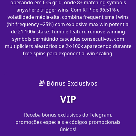
operando em 6×5 grid, onde 8+ matching symbols
anywhere trigger wins. Com RTP de 96.51% e
volatilidade média-alta, combina frequent small wins
(hit frequency ~25%) com explosive max win potential
de 21.100x stake. Tumble feature remove winning
symbols permitindo cascades consecutivos, com
multipliciers aleatórios de 2x-100x aparecendo durante
free spins para exponential win scaling.
🎁 Bônus Exclusivos
VIP
Receba bônus exclusivos do Telegram,
promoções especiais e códigos promocionais
únicos!