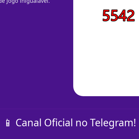
e jogo inigualável.
📱 Canal Oficial no Telegram!