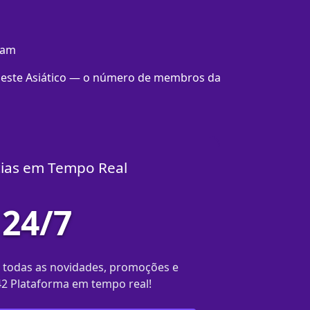
ram
Sudeste Asiático — o número de membros da
cias em Tempo Real
24/7
e todas as novidades, promoções e
42 Plataforma em tempo real!