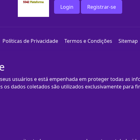
Login
Registrar-se
Políticas de Privacidade
Termos e Condições
Sitemap
de
e seus usuários e está empenhada em proteger todas as in
 os dados coletados são utilizados exclusivamente para fi