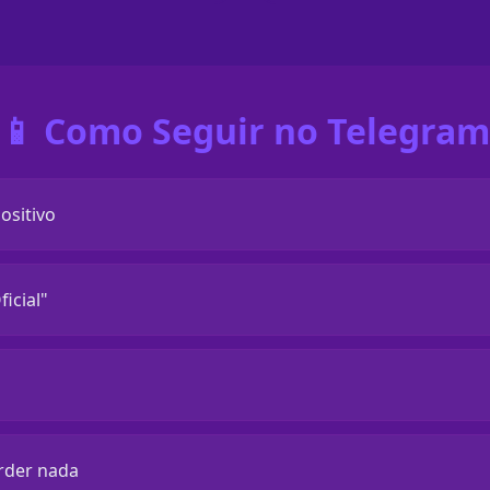
📱 Como Seguir no Telegram
ositivo
icial"
erder nada