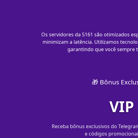
Os servidores da 5161 são otimizados es
minimizam a latência. Utilizamos tecnol
garantindo que você sempre t
🎁 Bônus Exclu
VIP
Receba bônus exclusivos do Telegra
e códigos promocionai