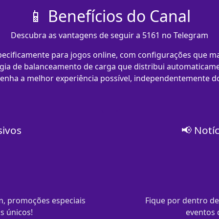
📱 Benefícios do Canal
Descubra as vantagens de seguir a 5161 no Telegram
pecificamente para jogos online, com configurações que 
ogia de balanceamento de carga que distribui automaticamen
enha a melhor experiência possível, independentemente d
sivos
📢 Notí
m, promoções especiais
Fique por dentro d
s únicos!
eventos 