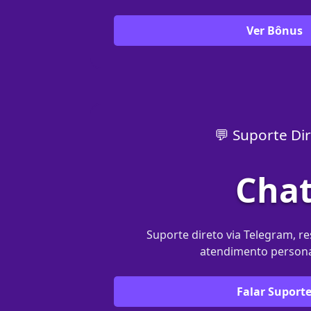
Ver Bônus
💬 Suporte Di
Cha
Suporte direto via Telegram, r
atendimento persona
Falar Suport