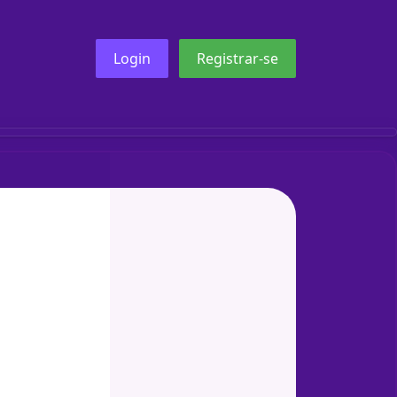
Login
Registrar-se