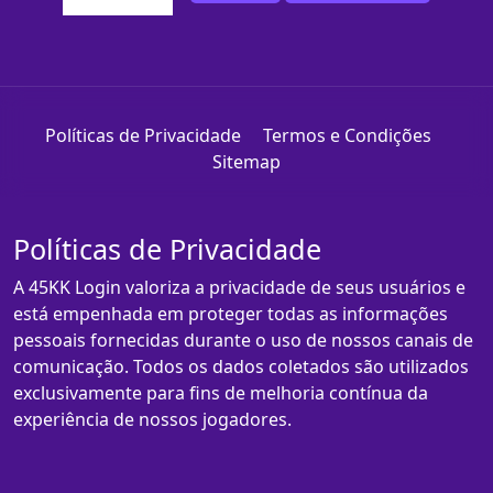
Políticas de Privacidade
Termos e Condições
Sitemap
Políticas de Privacidade
A 45KK Login valoriza a privacidade de seus usuários e
está empenhada em proteger todas as informações
pessoais fornecidas durante o uso de nossos canais de
comunicação. Todos os dados coletados são utilizados
exclusivamente para fins de melhoria contínua da
experiência de nossos jogadores.