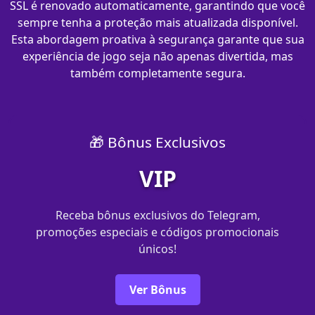
SSL é renovado automaticamente, garantindo que você
sempre tenha a proteção mais atualizada disponível.
Esta abordagem proativa à segurança garante que sua
experiência de jogo seja não apenas divertida, mas
também completamente segura.
🎁 Bônus Exclusivos
VIP
Receba bônus exclusivos do Telegram,
promoções especiais e códigos promocionais
únicos!
Ver Bônus