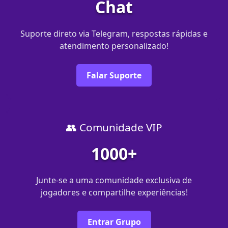
Chat
Suporte direto via Telegram, respostas rápidas e
atendimento personalizado!
Falar Suporte
👥 Comunidade VIP
1000+
Junte-se a uma comunidade exclusiva de
jogadores e compartilhe experiências!
Entrar Grupo