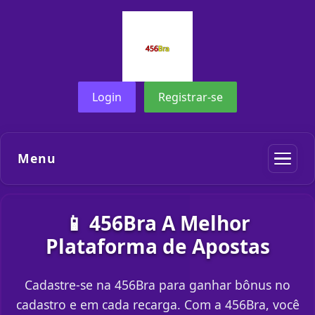
Login
Registrar-se
Menu
📱 456Bra A Melhor
Plataforma de Apostas
Cadastre-se na 456Bra para ganhar bônus no
cadastro e em cada recarga. Com a 456Bra, você