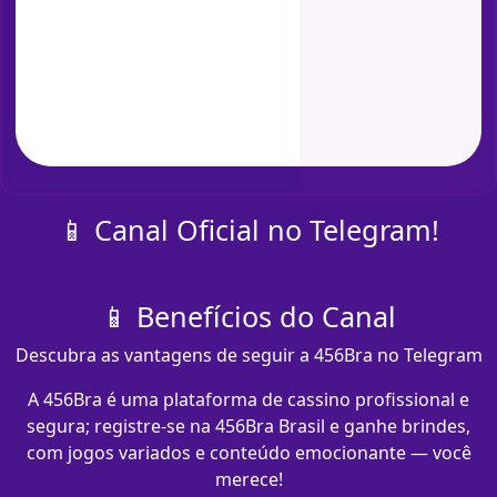
📱 Canal Oficial no Telegram!
📱 Benefícios do Canal
Descubra as vantagens de seguir a 456Bra no Telegram
A 456Bra é uma plataforma de cassino profissional e
segura; registre-se na 456Bra Brasil e ganhe brindes,
com jogos variados e conteúdo emocionante — você
merece!