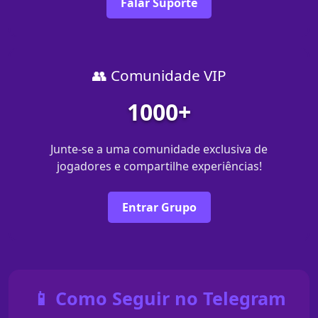
Falar Suporte
👥 Comunidade VIP
1000+
Junte-se a uma comunidade exclusiva de
jogadores e compartilhe experiências!
Entrar Grupo
📱 Como Seguir no Telegram