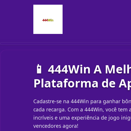
📱 444Win A Mel
Plataforma de A
Cadastre-se na 444Win para ganhar bôn
cada recarga. Com a 444Win, você tem 
incríveis e uma experiência de jogo inig
vencedores agora!