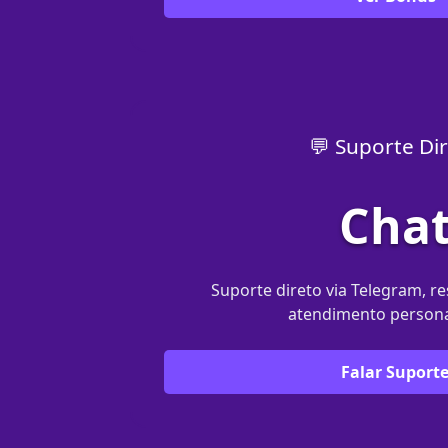
💬 Suporte Di
Cha
Suporte direto via Telegram, r
atendimento persona
Falar Suport