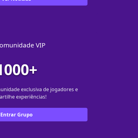
Comunidade VIP
1000+
unidade exclusiva de jogadores e
rtilhe experiências!
Entrar Grupo