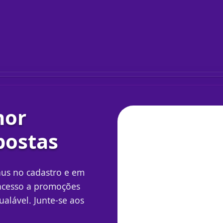
hor
postas
us no cadastro e em
acesso a promoções
ualável. Junte-se aos