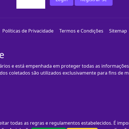
Políticas de Privacidade
Termos e Condições
Sitemap
de
uários e está empenhada em proteger todas as informações
os coletados são utilizados exclusivamente para fins de m
ar todas as regras e regulamentos estabelecidos. É impor