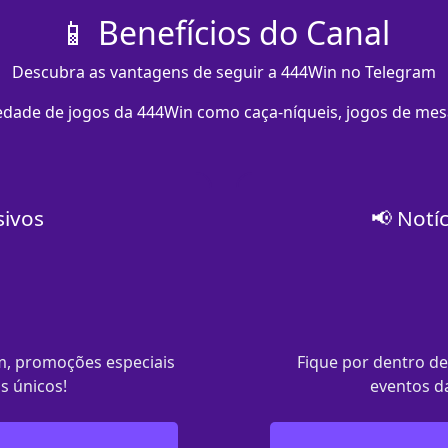
📱 Benefícios do Canal
Descubra as vantagens de seguir a 444Win no Telegram
de de jogos da 444Win como caça-níqueis, jogos de mesa,
sivos
📢 Notí
m, promoções especiais
Fique por dentro d
s únicos!
eventos d