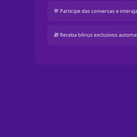
💬 Participe das conversas e interaj
🎁 Receba bônus exclusivos autom