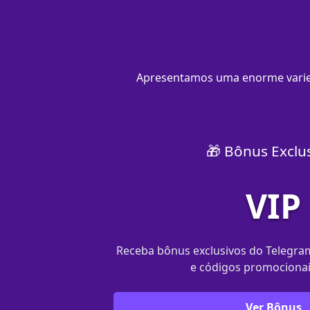
Apresentamos uma enorme varieda
🎁 Bônus Exclu
VIP
Receba bônus exclusivos do Telegra
e códigos promocionai
Ver Bônus