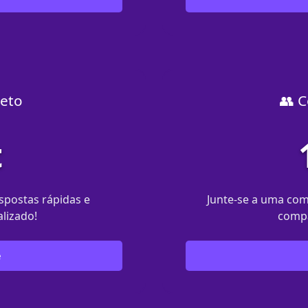
reto
👥 
t
espostas rápidas e
Junte-se a uma com
lizado!
compa
e