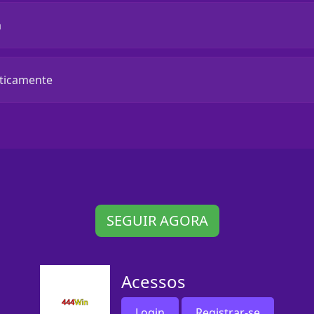
a
aticamente
SEGUIR AGORA
Acessos
Login
Registrar-se