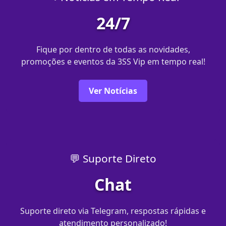
24/7
Fique por dentro de todas as novidades,
promoções e eventos da 3SS Vip em tempo real!
Ver Notícias
💬 Suporte Direto
Chat
Suporte direto via Telegram, respostas rápidas e
atendimento personalizado!