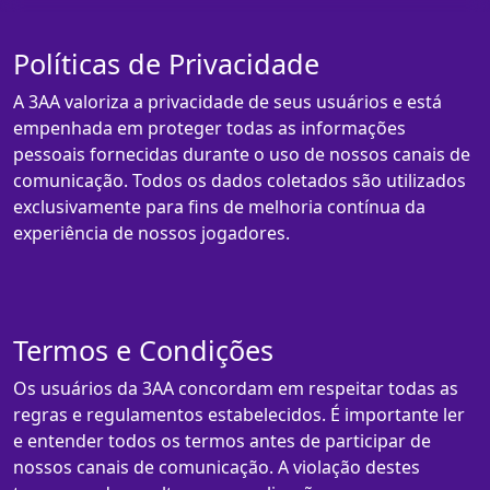
Políticas de Privacidade
A 3AA valoriza a privacidade de seus usuários e está
empenhada em proteger todas as informações
pessoais fornecidas durante o uso de nossos canais de
comunicação. Todos os dados coletados são utilizados
exclusivamente para fins de melhoria contínua da
experiência de nossos jogadores.
Termos e Condições
Os usuários da 3AA concordam em respeitar todas as
regras e regulamentos estabelecidos. É importante ler
e entender todos os termos antes de participar de
nossos canais de comunicação. A violação destes