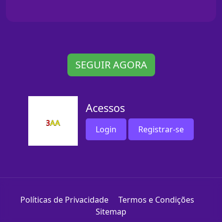
SEGUIR AGORA
Acessos
Login
Registrar-se
Políticas de Privacidade
Termos e Condições
Sitemap