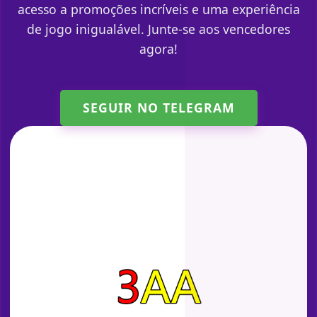
acesso a promoções incríveis e uma experiência
de jogo inigualável. Junte-se aos vencedores
agora!
SEGUIR NO TELEGRAM