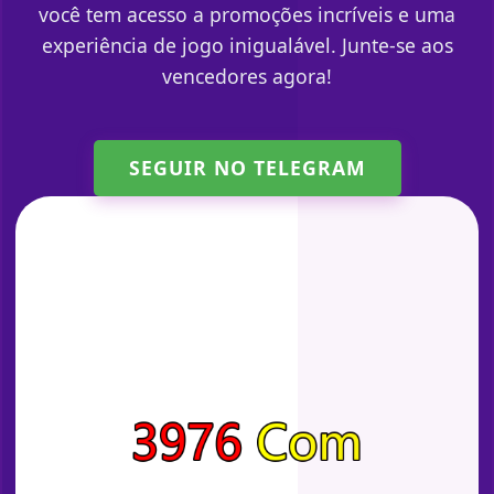
você tem acesso a promoções incríveis e uma
experiência de jogo inigualável. Junte-se aos
vencedores agora!
SEGUIR NO TELEGRAM