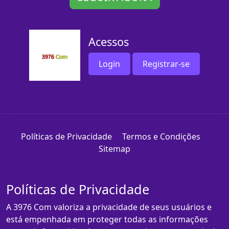
Acessos
Login
Registrar-se
Políticas de Privacidade
Termos e Condições
Sitemap
Políticas de Privacidade
A 3976 Com valoriza a privacidade de seus usuários e
está empenhada em proteger todas as informações