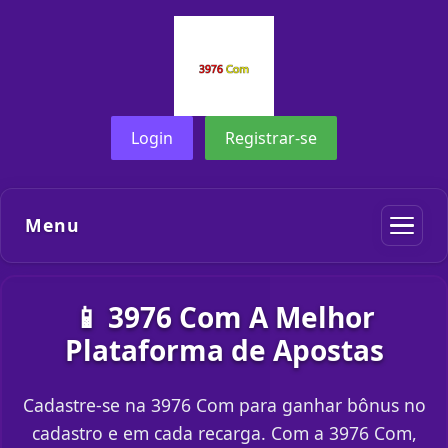
Login
Registrar-se
Menu
📱 3976 Com A Melhor
Plataforma de Apostas
Cadastre-se na 3976 Com para ganhar bônus no
cadastro e em cada recarga. Com a 3976 Com,