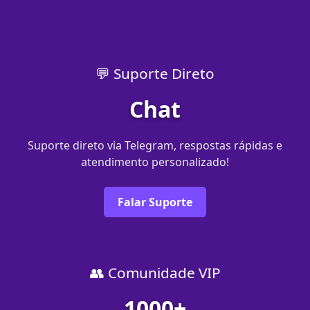
💬 Suporte Direto
Chat
Suporte direto via Telegram, respostas rápidas e
atendimento personalizado!
Falar Suporte
👥 Comunidade VIP
1000+