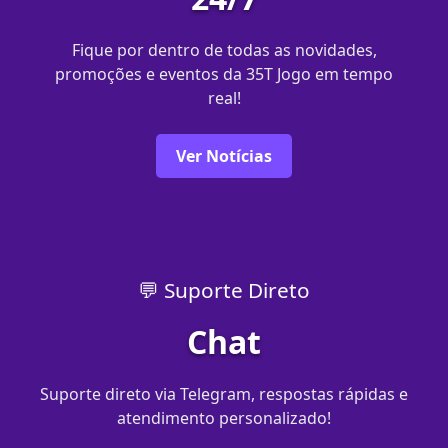
Fique por dentro de todas as novidades,
promoções e eventos da 35T Jogo em tempo
real!
Ver Notícias
💬 Suporte Direto
Chat
Suporte direto via Telegram, respostas rápidas e
atendimento personalizado!