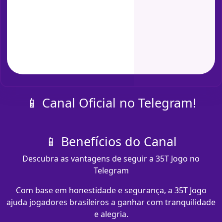
📱 Canal Oficial no Telegram!
📱 Benefícios do Canal
Descubra as vantagens de seguir a 35T Jogo no
Telegram
Com base em honestidade e segurança, a 35T Jogo
ajuda jogadores brasileiros a ganhar com tranquilidade
e alegria.