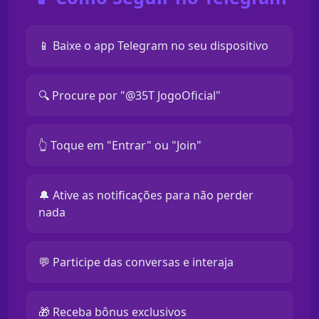
📱 Baixe o app Telegram no seu dispositivo
🔍 Procure por "@35T JogoOficial"
👆 Toque em "Entrar" ou "Join"
🔔 Ative as notificações para não perder
nada
💬 Participe das conversas e interaja
🎁 Receba bônus exclusivos