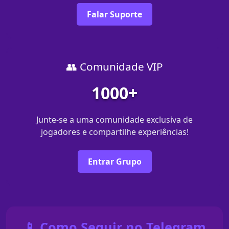
Falar Suporte
👥 Comunidade VIP
1000+
Junte-se a uma comunidade exclusiva de
jogadores e compartilhe experiências!
Entrar Grupo
📱 Como Seguir no Telegram