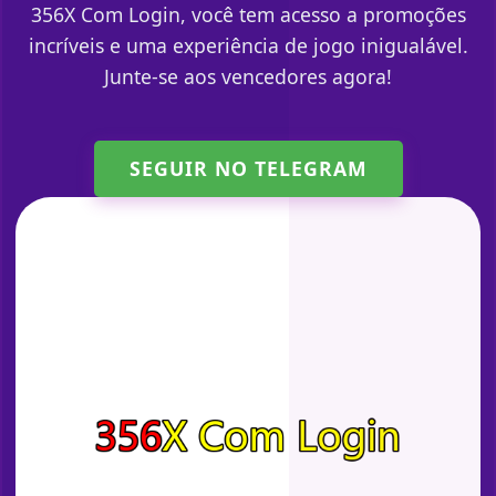
356X Com Login, você tem acesso a promoções
incríveis e uma experiência de jogo inigualável.
Junte-se aos vencedores agora!
SEGUIR NO TELEGRAM