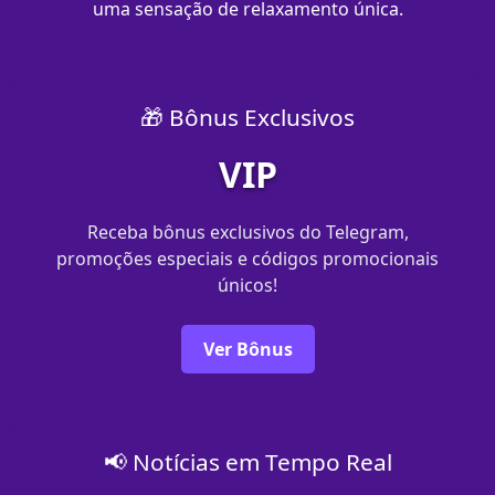
uma sensação de relaxamento única.
🎁 Bônus Exclusivos
VIP
Receba bônus exclusivos do Telegram,
promoções especiais e códigos promocionais
únicos!
Ver Bônus
📢 Notícias em Tempo Real