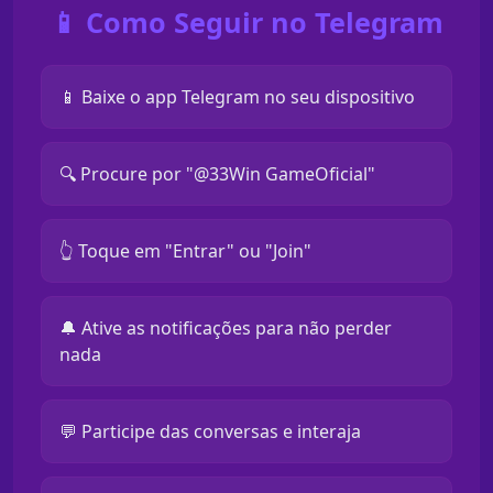
📱 Como Seguir no Telegram
📱 Baixe o app Telegram no seu dispositivo
🔍 Procure por "@33Win GameOficial"
👆 Toque em "Entrar" ou "Join"
🔔 Ative as notificações para não perder
nada
💬 Participe das conversas e interaja