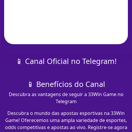
📱 Canal Oficial no Telegram!
📱 Benefícios do Canal
Descubra as vantagens de seguir a 33Win Game no
Telegram
Descubra o mundo das apostas esportivas na 33Win
Game! Oferecemos uma ampla variedade de esportes,
odds competitivas e apostas ao vivo. Registre-se agora