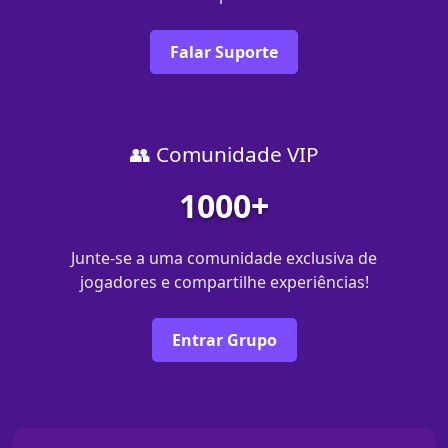
Falar Suporte
👥 Comunidade VIP
1000+
Junte-se a uma comunidade exclusiva de
jogadores e compartilhe experiências!
Entrar Grupo