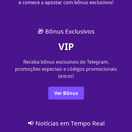
e comece a apostar com bônus exclusivos!
🎁 Bônus Exclusivos
VIP
Receba bônus exclusivos do Telegram,
promoções especiais e códigos promocionais
únicos!
Ver Bônus
📢 Notícias em Tempo Real