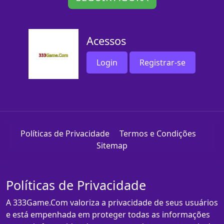
Acessos
Login
Registrar-se
Políticas de Privacidade
Termos e Condições
Sitemap
Políticas de Privacidade
A 333Game.Com valoriza a privacidade de seus usuários
e está empenhada em proteger todas as informações