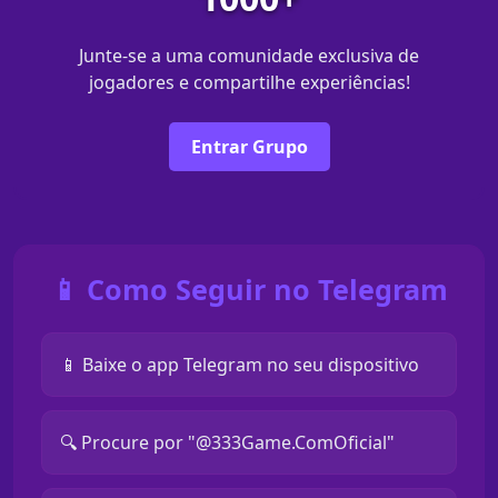
Junte-se a uma comunidade exclusiva de
jogadores e compartilhe experiências!
Entrar Grupo
📱 Como Seguir no Telegram
📱 Baixe o app Telegram no seu dispositivo
🔍 Procure por "@333Game.ComOficial"