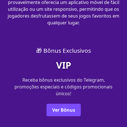
provavelmente oferecia um aplicativo móvel de fácil
utilização ou um site responsivo, permitindo que os
jogadores desfrutassem de seus jogos favoritos em
qualquer lugar.
🎁 Bônus Exclusivos
VIP
Receba bônus exclusivos do Telegram,
promoções especiais e códigos promocionais
únicos!
Ver Bônus