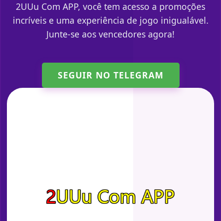
2UUu Com APP, você tem acesso a promoções
incríveis e uma experiência de jogo inigualável.
Junte-se aos vencedores agora!
SEGUIR NO TELEGRAM