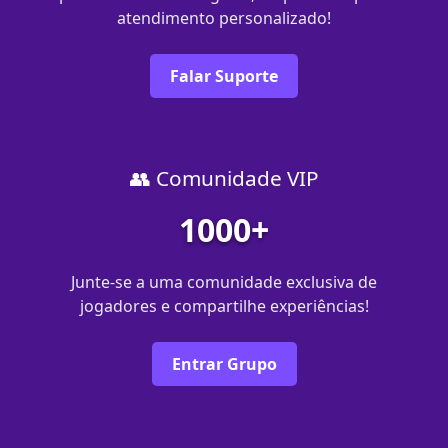
atendimento personalizado!
Falar Suporte
👥 Comunidade VIP
1000+
Junte-se a uma comunidade exclusiva de
jogadores e compartilhe experiências!
Entrar Grupo