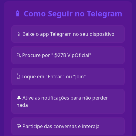
📱 Como Seguir no Telegram
📱 Baixe o app Telegram no seu dispositivo
🔍 Procure por "@27B VipOficial"
👆 Toque em "Entrar" ou "Join"
🔔 Ative as notificações para não perder
nada
💬 Participe das conversas e interaja