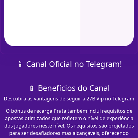
📱 Canal Oficial no Telegram!
📱 Benefícios do Canal
Descubra as vantagens de seguir a 27B Vip no Telegram
O bônus de recarga Prata também inclui requisitos de
apostas otimizados que refletem o nível de experiência
dos jogadores neste nível. Os requisitos são projetados
para ser desafiadores mas alcançáveis, oferecendo