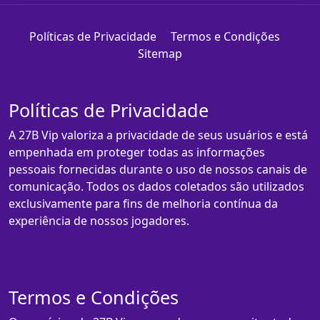
Políticas de Privacidade
Termos e Condições
Sitemap
Políticas de Privacidade
A 27B Vip valoriza a privacidade de seus usuários e está
empenhada em proteger todas as informações
pessoais fornecidas durante o uso de nossos canais de
comunicação. Todos os dados coletados são utilizados
exclusivamente para fins de melhoria contínua da
experiência de nossos jogadores.
Termos e Condições